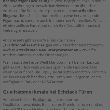
hochwertiger Lackierung
in Weiß begegnet, etwa in noblen
Altbauwohnungen, Anwaltskanzleien oder an ähnlichen
Adressen. Die Weißlacktür punktet mit einer
stilvollen
Eleganz
, die sich nicht nur im Altbau eine hervorragende
Figur macht, sondern auch in modernen Wohnstilen. Weiß ist
eh eine zeitlose Farbe und durch ihre Neutralität maximal
vielseitig einsetzbar.
Andererseits gibt es die
Weißlacktür
neben
„traditionelleren“ Designs
mit klassischer Kassettenoptik
auch in
attraktiven Neuinterpretationen
– etwa für
modern-minimalistische Einrichtungen.
Wenn auch die Farbe Weiß klar dominiert bei der Lacktür,
gibt es natürlich viele weitere spannende Farbtöne. Und
wenn Sie auf absolute Top-Qualität setzen möchten, erhalten
Sie bei uns auch handlackierte Türen und Zargen in jedem
verfügbaren RAL- oder NCS-Farbton!
Qualitätsmerkmale bei Echtlack Türen
Vor allem bei der
Echtlacktür
gibt es enorme
Qualitätsunterschiede. Bei unseren Premium-Türen sind es
ganze 6 (!) Lackschichten, welche nicht nur für eine