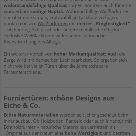
widerstandsfähige Qualität
sorgen, sondern auch für eine
wunderbare
seidige Haptik
. Während billige Weißlacktüren
nur über eine simple, kratzanfällige Lackfolie verfügen,
punkten unsere
Weißlacktüren
mit
echter „Ringfestigkeit“
– ob Ehering, Schlüssel oder andere metallische Objekte,
exklusive Weißlacktüren widerstehen so mancher
Beanspruchung des Alltags.
Ein weiterer Vorteil von
hoher Markenqualität
: Auch die
Zarge
wird mit demselben Lack bearbeitet. So ergeben sich
nicht wie bei vielen Türen über die Jahre sichtbare
Farbunterschiede.
Furniertüren: schöne Designs aus
Eiche & Co.
Echte Naturmaterialien
werden seit jeher geschätzt beim
Innenausbau. Ob
Holzboden
, Paneele oder auch
Innentür mit
Echtholzfurnier
– natürliche Materialien vermitteln als
„Original aus der Natur“ eine
hohe Wertigkeit
und besitzen