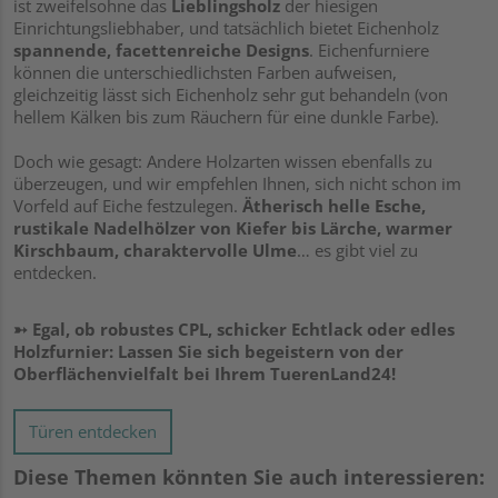
ist zweifelsohne das
Lieblingsholz
der hiesigen
Einrichtungsliebhaber, und tatsächlich bietet Eichenholz
spannende, facettenreiche Designs
. Eichenfurniere
können die unterschiedlichsten Farben aufweisen,
gleichzeitig lässt sich Eichenholz sehr gut behandeln (von
hellem Kälken bis zum Räuchern für eine dunkle Farbe).
Doch wie gesagt: Andere Holzarten wissen ebenfalls zu
überzeugen, und wir empfehlen Ihnen, sich nicht schon im
Vorfeld auf Eiche festzulegen.
Ätherisch helle Esche,
rustikale Nadelhölzer von Kiefer bis Lärche, warmer
Kirschbaum, charaktervolle Ulme
… es gibt viel zu
entdecken.
➳ Egal, ob robustes CPL, schicker Echtlack oder edles
Holzfurnier: Lassen Sie sich begeistern von der
Oberflächenvielfalt bei Ihrem TuerenLand24!
Türen entdecken
Diese Themen könnten Sie auch interessieren: